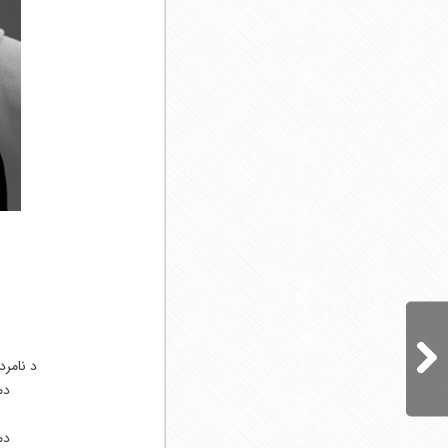
ناصر عبداللهی
هوروش بند
محمد لطفی
کسری زاهدی
د نامرد
دم
دم