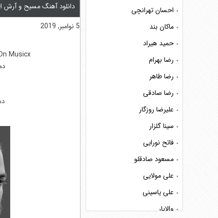
دانلود آهنگ مسیح و آرش ا
احسان تهرانچی
5 نوامبر, 2019
ماکان بند
حمید هیراد
On Musicx
رضا بهرام
دم
رضا طاهر
رضا صادقی
دم
علیرضا روزگار
سینا گلزار
فاتح نورایی
مسعود صادقلو
علی مولایی
علی یاسینی
والایار