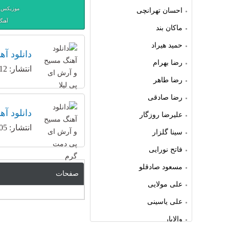
موزیکس ت
احسان تهرانچی
آهنگ
ماکان بند
حمید هیراد
دانلود آ
رضا بهرام
انتشار: 12 دسامبر 2019
رضا طاهر
رضا صادقی
دانلود آ
علیرضا روزگار
انتشار: 05 نوامبر 2019
سینا گلزار
فاتح نورایی
مسعود صادقلو
صفحات
علی مولایی
علی یاسینی
والایار