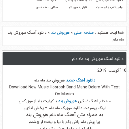
دانلود آهنگ جدید امیر
دانلود آهنگ جدید سینا
دانلود آهنگ احمد
عباس گلاب از تو ممنونم
گلزار به جون تو
صفایی علاقه خاص
شما اینجا هستید :
صفحه اصلی
»
هوروش بند
»
دانلود آهنگ هوروش بند
ماه دلم
دانلود آهنگ هوروش بند ماه دلم
10 آگوست, 2019
دانلود آهنگ جدید
هوروش بند ماه دلم
Download New Music Hoorosh Band Mahe Delam With Text
On Musicx
ماه دلم اهنگ غمگین
هوروش بند
با کیفیت بالا از موزیکس
لینک پرسرعت دانلود موزیک ماه دلم + پخش آنلاین
به همراه متن آهنگ ماه دلم هوروش بند
بیا پیش دلم باش یکم یا بیا و بیفت از چشمم
یا اینکه این دلو از جاش بکن ماه من