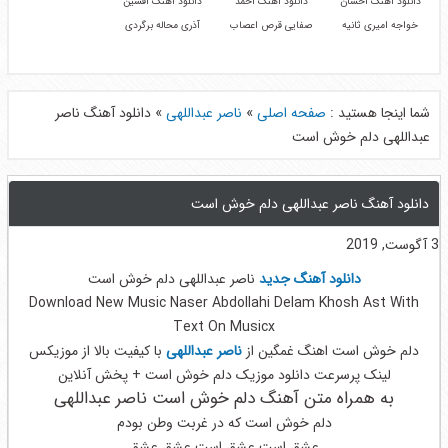
دانلود آهنگ احسان
دانلود آهنگ احمد
دانلود آهنگ افشین
خواجه امیری ثانیه
صفایی قرص اعصاب
آذری محاله برگردی
شما اینجا هستید :
صفحه اصلی
»
ناصر عبداللهی
»
دانلود آهنگ ناصر
عبداللهی دلم خوش است
دانلود آهنگ ناصر عبداللهی دلم خوش است
3 آگوست, 2019
دانلود آهنگ جدید
ناصر عبداللهی دلم خوش است
Download New Music Naser Abdollahi Delam Khosh Ast With
Text On Musicx
دلم خوش است اهنگ غمگین از
ناصر عبداللهی
با کیفیت بالا از موزیکس
لینک پرسرعت دانلود موزیک دلم خوش است + پخش آنلاین
به همراه متن آهنگ دلم خوش است ناصر عبداللهی
دلم خوش است که در غربت وطن بودم
عشق است عشق است عشق عشق