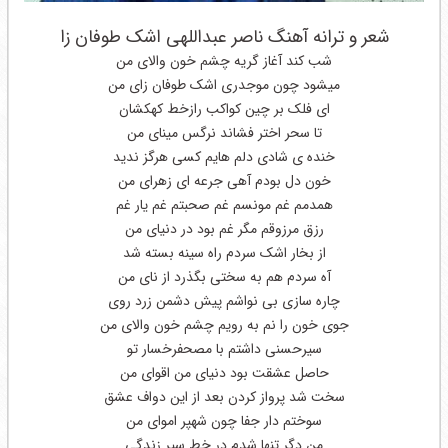
شعر و ترانه آهنگ ناصر عبداللهی اشک طوفان زا
شب کند آغاز گریه چشم خون والای من
میشود چون موجدری اشک طوفان زای من
ای فلک بر چین کواکب رازخط کهکشان
تا سحر اختر فشاند نرگس مینای من
خنده ی شادی دلم هایم کسی هرگز ندید
خون دل بودم آهی جرعه ای زهرای من
همدمم غم مونسم غم صحبتم غم یار غم
رزق مرزوقم مگر غم بود در دنیای من
از بخار اشک سردم راه سینه بسته شد
آه سردم هم به سختی بگذرد از نای من
چاره سازی بی نواشم پیش دشمن زرد روی
جوی خون را نم به رویم چشم خون والای من
سیرحسنی داشتم با مصحفرخسار تو
حاصل عشقت بود دنیای من اقوای من
سخت شد پرواز کردن بعد از این دواف عشق
سوختم دار جفا چون شهپر اموای من
من دگر تنها شدم در خط سیر زندگی