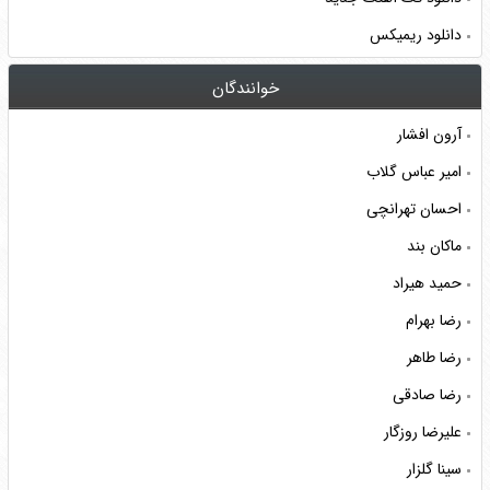
دانلود ریمیکس
خوانندگان
آرون افشار
امیر عباس گلاب
احسان تهرانچی
ماکان بند
حمید هیراد
رضا بهرام
رضا طاهر
رضا صادقی
علیرضا روزگار
سینا گلزار