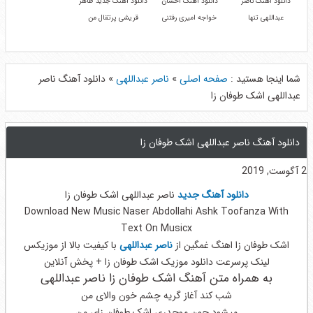
دانلود آهنگ ناصر
دانلود آهنگ احسان
دانلود آهنگ جدید طاهر
عبداللهی تنها
خواجه امیری رفتنی
قریشی پرتقال من
شما اینجا هستید :
صفحه اصلی
»
ناصر عبداللهی
»
دانلود آهنگ ناصر
عبداللهی اشک طوفان زا
دانلود آهنگ ناصر عبداللهی اشک طوفان زا
2 آگوست, 2019
دانلود آهنگ جدید
ناصر عبداللهی اشک طوفان زا
Download New Music Naser Abdollahi Ashk Toofanza With
Text On Musicx
اشک طوفان زا اهنگ غمگین از
ناصر عبداللهی
با کیفیت بالا از موزیکس
لینک پرسرعت دانلود موزیک اشک طوفان زا + پخش آنلاین
به همراه متن آهنگ اشک طوفان زا ناصر عبداللهی
شب کند آغاز گریه چشم خون والای من
میشود چون موجدری اشک طوفان زای من