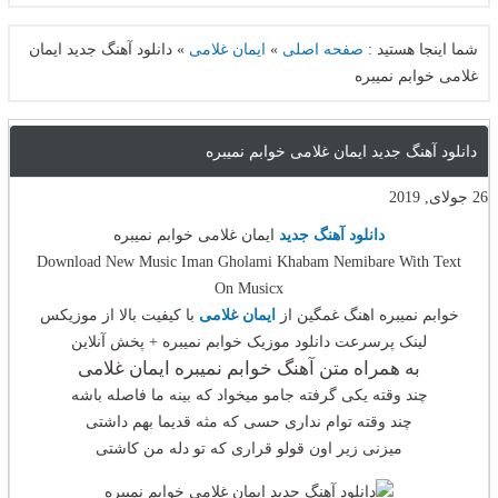
شما اینجا هستید :
صفحه اصلی
»
ایمان غلامی
»
دانلود آهنگ جدید ایمان
غلامی خوابم نمیبره
دانلود آهنگ جدید ایمان غلامی خوابم نمیبره
26 جولای, 2019
دانلود آهنگ جدید
ایمان غلامی خوابم نمیبره
Download New Music Iman Gholami Khabam Nemibare With Text
On Musicx
خوابم نمیبره اهنگ غمگین از
ایمان غلامی
با کیفیت بالا از موزیکس
لینک پرسرعت دانلود موزیک خوابم نمیبره + پخش آنلاین
به همراه متن آهنگ خوابم نمیبره ایمان غلامی
چند وقته یکی گرفته جامو میخواد که بینه ما فاصله باشه
چند وقته توام نداری حسی که مثه قدیما بهم داشتی
میزنی زیر اون قولو قراری که تو دله من کاشتی