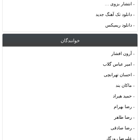
انتشار بزوی …
دانلود تک آهنگ جدید
دانلود ریمیکس
خوانندگان
آرون افشار
امیر عباس گلاب
احسان تهرانچی
ماکان بند
حمید هیراد
رضا بهرام
رضا طاهر
رضا صادقی
علیرضا روزگار