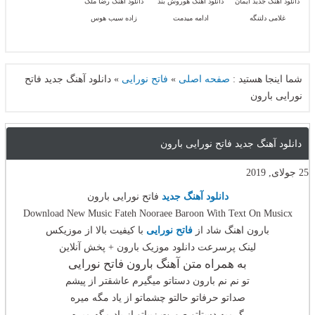
دانلود آهنگ جدید ایمان
دانلود آهنگ هوروش بند
دانلود آهنگ رضا ملک
غلامی دلتنگه
ادامه میدمت
زاده سيب هوس
شما اینجا هستید :
صفحه اصلی
»
فاتح نورایی
»
دانلود آهنگ جدید فاتح
نورایی بارون
دانلود آهنگ جدید فاتح نورایی بارون
25 جولای, 2019
دانلود آهنگ جدید
فاتح نورایی بارون
Download New Music Fateh Nooraee Baroon With Text On Musicx
بارون اهنگ شاد از
فاتح نورایی
با کیفیت بالا از موزیکس
لینک پرسرعت دانلود موزیک بارون + پخش آنلاین
به همراه متن آهنگ بارون فاتح نورایی
تو نم نم بارون دستاتو میگیرم عاشقتر از پیشم
صداتو حرفاتو حالتو چشماتو از یاد مگه میره
گرمیه دستاتو صورت زیباتو از یاد مگه میره