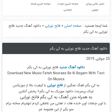
ایمان غلامی روزای
خواجه امیری خودت
خواجه امیری فسانه
جوونی
خواستی
شما اینجا هستید :
صفحه اصلی
»
فاتح نورایی
»
دانلود آهنگ جدید فاتح
نورایی به کی بگم
دانلود آهنگ جدید فاتح نورایی به کی بگم
25 جولای, 2019
دانلود آهنگ جدید
فاتح نورایی به کی بگم
Download New Music Fateh Nooraee Be Ki Begam With Text
On Musicx
به کی بگم اهنگ غمگین از
فاتح نورایی
با کیفیت بالا از موزیکس
لینک پرسرعت دانلود موزیک به کی بگم+ پخش آنلاین
به همراه متن آهنگ به کی بگم فاتح نورایی
با اون چشات اون خنده هات د لعنتی من عاشقی کردم تنهاییام سخته برام
منو بگیر از این هجومه غم