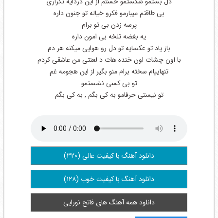
دل بستمو شکستمو خستم از این دردایه تکراری
بی طاقتم میبارمو فکرو خیاله تو جنون داره
پرسه زدن بی تو برام
یه بغضه تلخه بی امون داره
باز یاد تو عکسایه تو دل رو هوایی میکنه هر دم
با اون چشات اون خنده هات د لعنتی من عاشقی کردم
تنهاییام سخته برام منو بگیر از این هجومه غم
تو بی کسی نشستمو
تو نیستی حرفامو به کی بگم , به کی بگم
دانلود آهنگ با کیفیت عالی (۳۲۰)
دانلود آهنگ با کیفیت خوب (۱۲۸)
دانلود همه آهنگ های فاتح نورایی