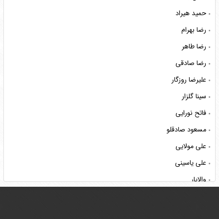
حمید هیراد
رضا بهرام
رضا طاهر
رضا صادقی
علیرضا روزگار
سینا گلزار
فاتح نورایی
مسعود صادقلو
علی مولایی
علی یاسینی
والایار
ناصر عبداللهی
هوروش بند