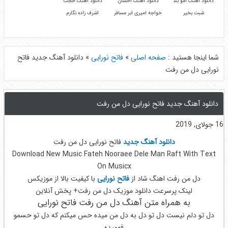
دانلود آهنگ امو بند
دانلود آهنگ احسان
دانلود آهنگ حجت
شبت بخیر
خواجه امیری ابر مسافر
اشرف زاده نگارم
شما اینجا هستید :
صفحه اصلی
»
فاتح نورایی
»
دانلود آهنگ جدید فاتح
نورایی دل من رفت
دانلود آهنگ جدید فاتح نورایی دل من رفت
16 جولای, 2019
دانلود آهنگ جدید
فاتح نورایی دل من رفت
Download New Music Fateh Nooraee Dele Man Raft With Text
On Musicx
دل من رفت اهنگ شاد از
فاتح نورایی
با کیفیت بالا از موزیکس
لینک پرسرعت دانلود موزیک دل من رفت+ پخش آنلاین
به همراه متن آهنگ دل من رفت فاتح نورایی
دل تو دلم نیست دل تو دل به دل من میده حس میکنم که دل تو حسمو
فهمیده