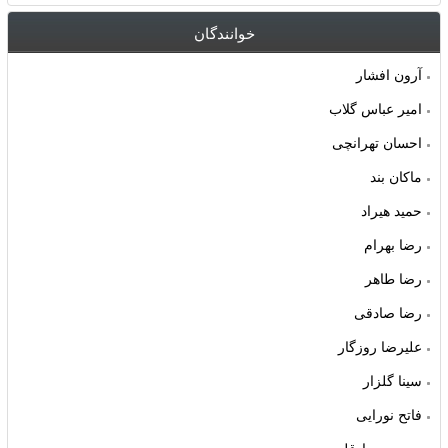
خوانندگان
آرون افشار
امیر عباس گلاب
احسان تهرانچی
ماکان بند
حمید هیراد
رضا بهرام
رضا طاهر
رضا صادقی
علیرضا روزگار
سینا گلزار
فاتح نورایی