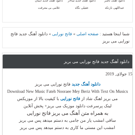
دانلود آهنگ ناصر
دانلود آهنگ جدید سالار
دانلود آهنگ جدید ایمان
عبداللهی نازتکه
عقیلی نگاه
غلامی بی معرفت
شما اینجا هستید :
صفحه اصلی
»
فاتح نورایی
»
دانلود آهنگ جدید فاتح
نورایی می بریز
دانلود آهنگ جدید فاتح نورایی می بریز
15 جولای, 2019
دانلود آهنگ جدید
فاتح نورایی می بریز
Download New Music Fateh Nooraee Mey Beriz With Text On Musicx
می بریز اهنگ شاد از
فاتح نورایی
با کیفیت بالا از موزیکس
لینک پرسرعت دانلود موزیک می بریز+ پخش آنلاین
به همراه متن آهنگ می بریز فاتح نورایی
ساقی امشب یار من جامی به دستم میدهد پس می بریز
امشب این مستی ما کاری به دستم میدهد پس می بریز