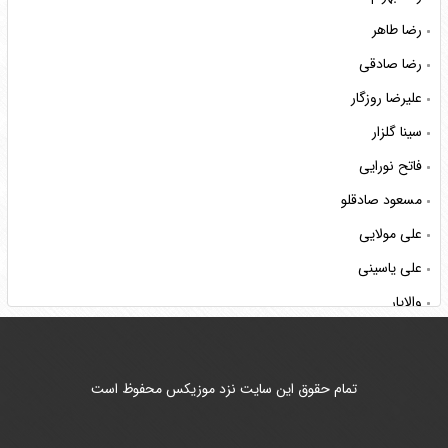
رضا طاهر
رضا صادقی
علیرضا روزگار
سینا گلزار
فاتح نورایی
مسعود صادقلو
علی مولایی
علی یاسینی
والایار
ناصر عبداللهی
هوروش بند
تمام حقوق این سایت نزد موزیکس محفوظ است
محمد لطفی
کسری زاهدی