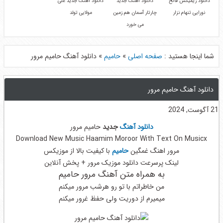
دانلود ریمیکس فاتح
دانلود آهنگ جدید
دانلود آهنگ جدید علی
نورایی تنهام نزار
چارتار آسمان هم زمین
مولایی تولد
می خورد
شما اینجا هستید :
صفحه اصلی
»
حامیم
»
دانلود آهنگ حامیم مرور
دانلود آهنگ حامیم مرور
21 آگوست, 2024
دانلود آهنگ
جدید
حامیم مرور
Download New Music Haamim Moroor With Text On Musicx
مرور اهنگ غمگین
حامیم
با کیفیت بالا از موزیکس
لینک پرسرعت دانلود موزیک مرور + پخش آنلاین
به همراه متن آهنگ مرور حامیم
من خاطراتم با تو رو هرشب مرور میکنم
میمیرم از دوریت ولی حفظ غرور میکنم