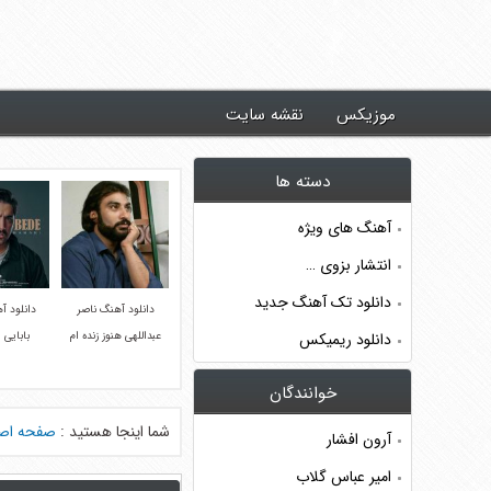
د جدیدترین آهنگ ها ~ موزیکس
موزیکس
نقشه سایت
دسته ها
آهنگ های ویژه
انتشار بزوی …
دانلود تک آهنگ جدید
دانلود آهنگ ناصر
دانلود آ
دانلود ریمیکس
عبداللهی هنوز زنده ام
بابایی 
خوانندگان
شما اینجا هستید :
صفحه اص
آرون افشار
امیر عباس گلاب