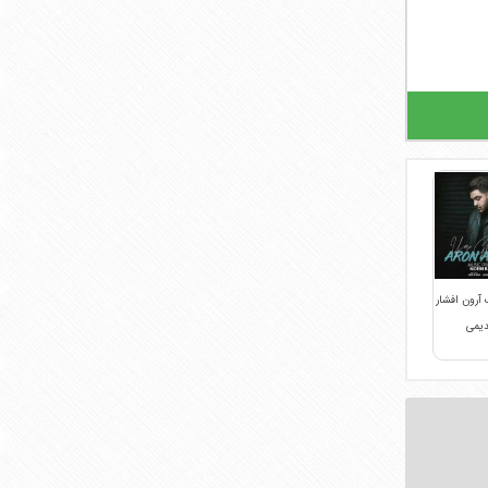
 آرون افشار
دیمی