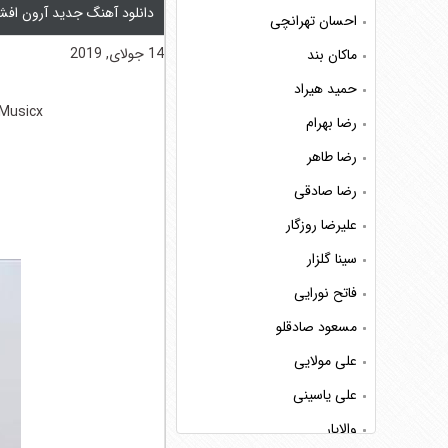
دانلود آهنگ جدید آرون افش
احسان تهرانچی
14 جولای, 2019
ماکان بند
حمید هیراد
Musicx
رضا بهرام
رضا طاهر
رضا صادقی
علیرضا روزگار
سینا گلزار
فاتح نورایی
مسعود صادقلو
علی مولایی
علی یاسینی
والایار