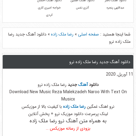
دانلود آهنگ ناصر
دانلود آهنگ افشین
دانلود آهنگ احسان
عبداللهی پنجره
آذری نفس
خواجه امیری کاری
کردی
شما اینجا هستید :
صفحه اصلی
»
رضا ملک زاده
»
دانلود آهنگ جدید رضا
ملک زاده نرو
دانلود آهنگ جدید رضا ملک زاده نرو
11 آوریل, 2020
دانلود
آهنگ
جدید
رضا ملک زاده نرو
Download New Music Reza Malekzadeh Naroo With Text On
Musicx
نرو اهنگ غمگین
رضا ملک زاده
با کیفیت بالا از موزیکس
لینک پرسرعت دانلود موزیک نرو + پخش آنلاین
به همراه متن آهنگ نرو رضا ملک زاده
بزودی از رسانه موزیکس …