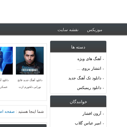
ود جدیدترین آهنگ ها ~ موزیکس
موزیکس
نقشه سایت
دسته ها
آهنگ های ویژه
انتشار بزوی …
دانلود تک آهنگ جدید
دانلود آهنگ جدید فاتح
دانلود آ
نورایی دلخورم ازت
عسکری
دانلود ریمیکس
خوانندگان
شما اینجا هستید :
صفحه اص
آرون افشار
امیر عباس گلاب