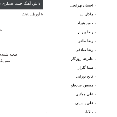
دانلود آهنگ حمید عسکری 
احسان تهرانچی
ماکان بند
6 آوریل, 2020
حمید هیراد
cx
رضا بهرام
رضا طاهر
رضا صادقی
طعنه شنیدم 
علیرضا روزگار
منم یک
سینا گلزار
فاتح نورایی
مسعود صادقلو
علی مولایی
علی یاسینی
والایار