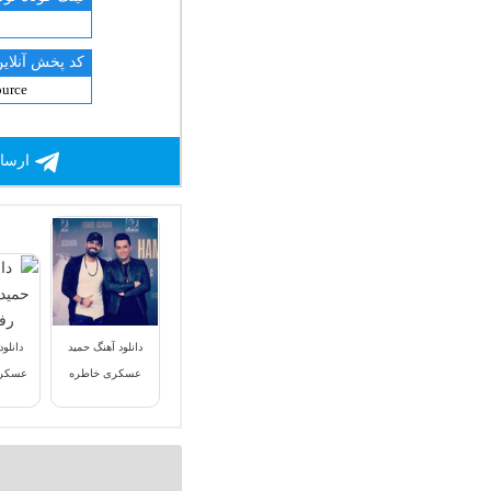
کد پخش آنلاین
ارسال
دانلود آهنگ حمید
دانلو
عسکری خاطره
عسکری