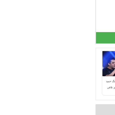
هنگ حمید
تلافی