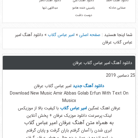
دانلود آهنگ احمد
دانلود آهنگ علی
دانلود آهنگ ناصر
صفایی حادثه
یاسینی خنده هامو
عبداللهی تنها
دوست داشت
شما اینجا هستید :
صفحه اصلی
»
امیر عباس گلاب
»
دانلود آهنگ امیر
عباس گلاب عرفان
دانلود آهنگ امیر عباس گلاب عرفان
25 دسامبر, 2019
دانلود آهنگ جدید
امیر عباس گلاب عرفان
Download New Music Amir Abbas Golab Erfun With Text On
Musicx
عرفان اهنگ غمگین
امیر عباس گلاب
با کیفیت بالا از موزیکس
لینک پرسرعت دانلود موزیک عرفان + پخش آنلاین
به همراه متن آهنگ عرفان امیر عباس گلاب
ابری شدن را آسان گرفتم باران گرفت و پایان گرفتم
در اوج اندوه در عمق دردم حال و هوای عرفان گرفتم