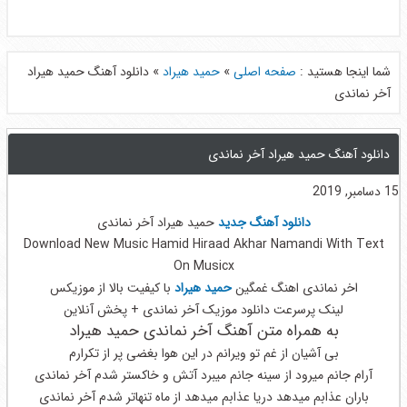
شما اینجا هستید :
صفحه اصلی
»
حمید هیراد
»
دانلود آهنگ حمید هیراد
آخر نماندی
دانلود آهنگ حمید هیراد آخر نماندی
15 دسامبر, 2019
دانلود آهنگ جدید
حمید هیراد آخر نماندی
Download New Music Hamid Hiraad Akhar Namandi With Text
On Musicx
اخر نماندی اهنگ غمگین
حمید هیراد
با کیفیت بالا از موزیکس
لینک پرسرعت دانلود موزیک آخر نماندی + پخش آنلاین
به همراه متن آهنگ آخر نماندی حمید هیراد
بی آشیان از غم تو ویرانم در این هوا بغضی پر از تکرارم
آرام جانم میرود از سینه جانم میبرد آتش و خاکستر شدم آخر نماندی
باران عذابم میدهد دریا عذابم میدهد از ماه تنهاتر شدم آخر نماندی