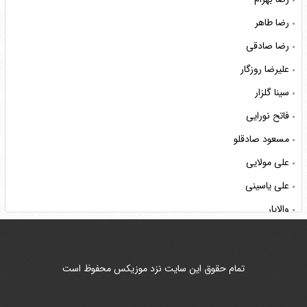
رضا طاهر
رضا صادقی
علیرضا روزگار
سینا گلزار
فاتح نورایی
مسعود صادقلو
علی مولایی
علی یاسینی
والایار
ناصر عبداللهی
هوروش بند
تمام حقوق این سایت نزد موزیکس محفوظ است
محمد لطفی
کسری زاهدی