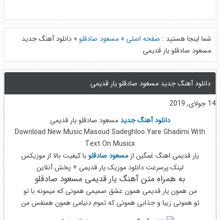
شما اینجا هستید :
صفحه اصلی
»
مسعود صادقلو
»
دانلود آهنگ جدید
مسعود صادقلو یار قدیمی
دانلود آهنگ جدید مسعود صادقلو یار قدیمی
14 جولای, 2019
دانلود آهنگ جدید
مسعود صادقلو یار قدیمی
Download New Music Masoud Sadeghloo Yare Ghadimi With
Text On Musicx
یار قدیمی اهنگ غمگین از
مسعود صادقلو
با کیفیت بالا از موزیکس
لینک پرسرعت دانلود موزیک یار قدیمی + پخش آنلاین
به همراه متن آهنگ یار قدیمی مسعود صادقلو
من همون یار قدیمی همون عشق صمیمی همونی که میمونه با تو
تو همونی زیبا و جذابی همونی که تموم دنیامی همون همنفس من