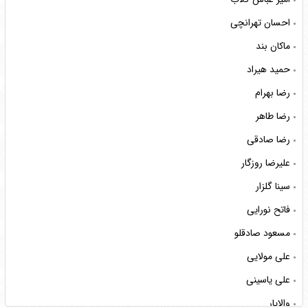
احسان تهرانچی
ماکان بند
حمید هیراد
رضا بهرام
رضا طاهر
رضا صادقی
علیرضا روزگار
سینا گلزار
فاتح نورایی
مسعود صادقلو
علی مولایی
علی یاسینی
والایار