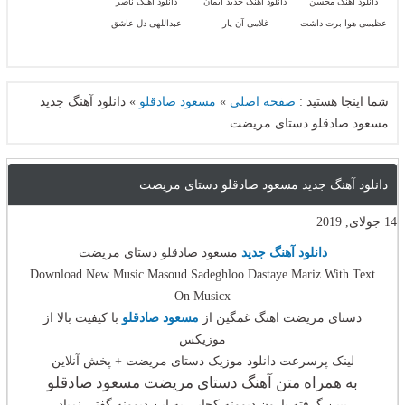
دانلود آهنگ محسن
دانلود آهنگ جدید ایمان
دانلود آهنگ ناصر
عظیمی هوا برت داشت
غلامی آن یار
عبداللهی دل عاشق
شما اینجا هستید :
صفحه اصلی
»
مسعود صادقلو
»
دانلود آهنگ جدید
مسعود صادقلو دستای مریضت
دانلود آهنگ جدید مسعود صادقلو دستای مریضت
14 جولای, 2019
دانلود آهنگ جدید
مسعود صادقلو دستای مریضت
Download New Music Masoud Sadeghloo Dastaye Mariz With Text
On Musicx
دستای مریضت اهنگ غمگین از
مسعود صادقلو
با کیفیت بالا از
موزیکس
لینک پرسرعت دانلود موزیک دستای مریضت + پخش آنلاین
به همراه متن آهنگ دستای مریضت مسعود صادقلو
ببین گرفته بارون دیوونه کجایی به این دیوونه گفتی نمیاد