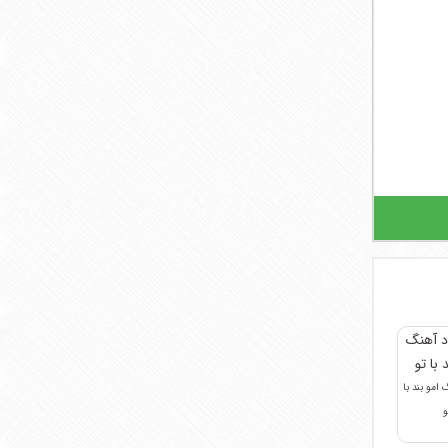
 امو بند با
و