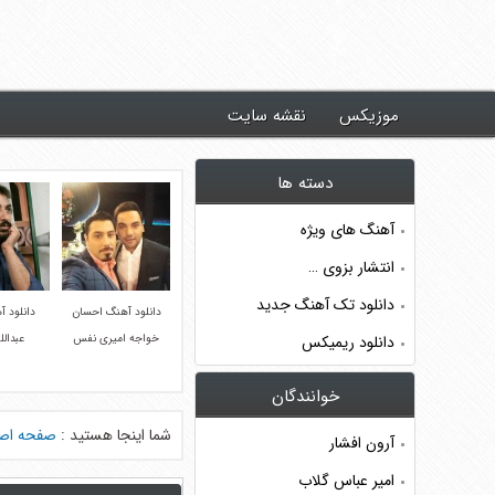
د جدیدترین آهنگ ها ~ موزیکس
موزیکس
نقشه سایت
دسته ها
آهنگ های ویژه
انتشار بزوی …
دانلود تک آهنگ جدید
دانلود آهنگ احسان
دانلود آ
دانلود ریمیکس
خواجه امیری نفس
عبدالل
خوانندگان
شما اینجا هستید :
صفحه اص
آرون افشار
امیر عباس گلاب