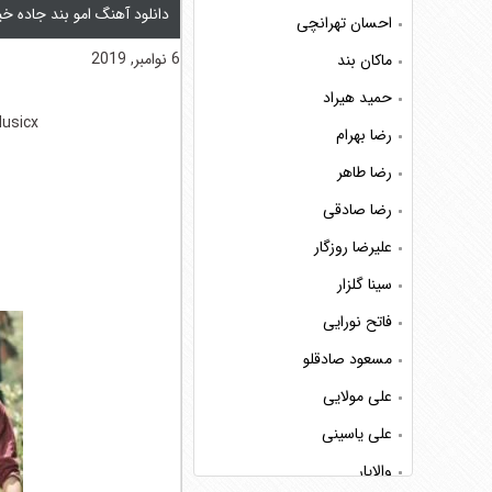
دانلود آهنگ امو بند جاده 
احسان تهرانچی
6 نوامبر, 2019
ماکان بند
حمید هیراد
usicx
رضا بهرام
رضا طاهر
رضا صادقی
علیرضا روزگار
سینا گلزار
فاتح نورایی
مسعود صادقلو
علی مولایی
علی یاسینی
والایار