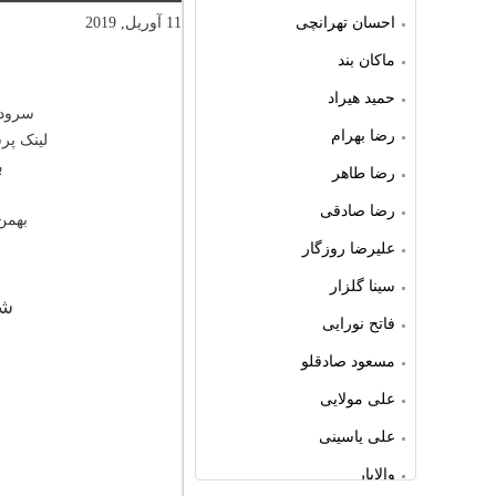
احسان تهرانچی
11 آوریل, 2019
ماکان بند
حمید هیراد
سرود 
رضا بهرام
لینک پر
ب
رضا طاهر
رضا صادقی
بهمن
علیرضا روزگار
سینا گلزار
شع
فاتح نورایی
مسعود صادقلو
علی مولایی
علی یاسینی
والایار