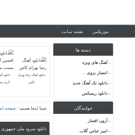
ود جدیدترین آهنگ ها ~ موزیکس
موزیکس
نقشه سایت
دسته ها
آهنگ های ویژه
انتشار بزوی …
دانلود آهنگ رضا بهرام
دانلود آ
کاش
آذری م
دانلود تک آهنگ جدید
دانلود ریمیکس
خوانندگان
شما اینجا هستید :
صفحه اص
آرون افشار
دانلود سرود ملی جمهوری ا
امیر عباس گلاب