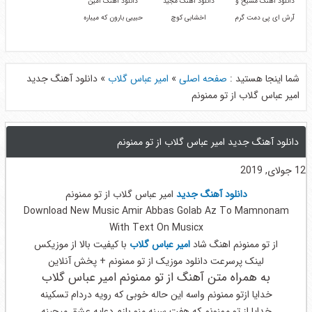
دانلود آهنگ مسیح و
دانلود آهنگ مجید
دانلود آهنگ امین
آرش ای پی دمت گرم
اخشابی کوچ
حبیبی بارون که میباره
شما اینجا هستید :
صفحه اصلی
»
امیر عباس گلاب
»
دانلود آهنگ جدید
امیر عباس گلاب از تو ممنونم
دانلود آهنگ جدید امیر عباس گلاب از تو ممنونم
12 جولای, 2019
دانلود آهنگ جدید
امیر عباس گلاب از تو ممنونم
Download New Music Amir Abbas Golab Az To Mamnonam
With Text On Musicx
از تو ممنونم اهنگ شاد
امیر عباس گلاب
با کیفیت بالا از موزیکس
لینک پرسرعت دانلود موزیک از تو ممنونم + پخش آنلاین
به همراه متن آهنگ از تو ممنونم امیر عباس گلاب
خدایا ازتو ممنونم واسه این حاله خوبی که رویه دردام تسکینه
خدایا از تو ممنونم که هفت سینه منو بازم دعایه عشق میچینه