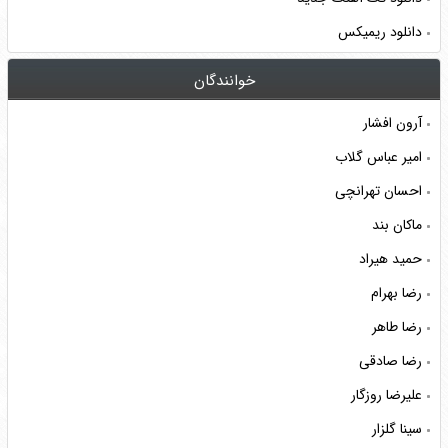
دانلود ریمیکس
خوانندگان
آرون افشار
امیر عباس گلاب
احسان تهرانچی
ماکان بند
حمید هیراد
رضا بهرام
رضا طاهر
رضا صادقی
علیرضا روزگار
سینا گلزار