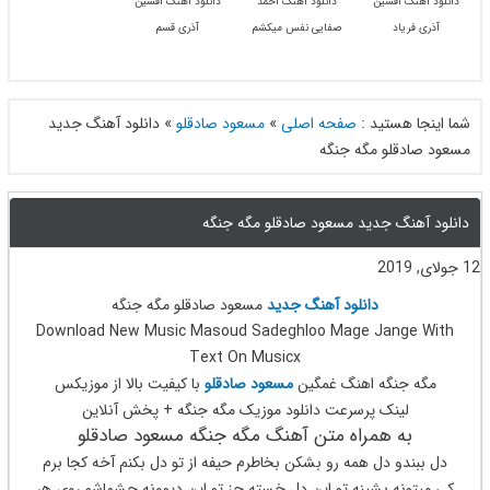
دانلود آهنگ افشین
دانلود آهنگ احمد
دانلود آهنگ افشین
آذری فریاد
صفایی نفس میکشم
آذری قسم
شما اینجا هستید :
صفحه اصلی
»
مسعود صادقلو
»
دانلود آهنگ جدید
مسعود صادقلو مگه جنگه
دانلود آهنگ جدید مسعود صادقلو مگه جنگه
12 جولای, 2019
دانلود آهنگ جدید
مسعود صادقلو مگه جنگه
Download New Music Masoud Sadeghloo Mage Jange With
Text On Musicx
مگه جنگه اهنگ غمگین
مسعود صادقلو
با کیفیت بالا از موزیکس
لینک پرسرعت دانلود موزیک مگه جنگه + پخش آنلاین
به همراه متن آهنگ مگه جنگه مسعود صادقلو
دل ببندو دل همه رو بشکن بخاطرم حیفه از تو دل بکنم آخه کجا برم
کی میتونه بشینه تو این دل خسته جز تو این دیوونه چشماشو روی هر