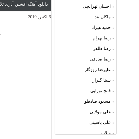
دانلود آهنگ افشین آذری تل
احسان تهرانچی
ماکان بند
6 اکتبر, 2019
حمید هیراد
x
رضا بهرام
رضا طاهر
رضا صادقی
علیرضا روزگار
سینا گلزار
فاتح نورایی
مسعود صادقلو
علی مولایی
علی یاسینی
والایار