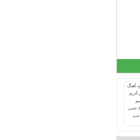
نگ افشین
 قسم