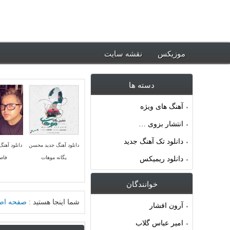
ود جدیدترین آهنگ ها ~ موزیکس
موزیکس
نقشه سایت
دسته ها
آهنگ های ویژه
انتشار بزوی …
دانلود تک آهنگ جدید
دانلود آهنگ جدید محسن
دانلود آهن
یگانه موهات
فاصل
دانلود ریمیکس
خوانندگان
شما اینجا هستید :
صفحه اص
آرون افشار
امیر عباس گلاب