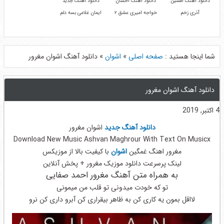
دانلود آهنگ افشین
دانلود آهنگ احسان
دانلود آهنگ جدید
آذری زخم
خواجه امیری عشق ۲
ایمان غلامی بسه دلم
شما اینجا هستید :
صفحه اصلی
»
اشوان
»
دانلود آهنگ اشوان مغرور
دانلود آهنگ اشوان مغرور
4 اکتبر, 2019
دانلود آهنگ جدید
اشوان مغرور
Download New Music Ashvan Maghrour With Text On Musicx
مغرور اهنگ غمگین
اشوان
با کیفیت بالا از موزیکس
لینک پرسرعت دانلود موزیک مغرور + پخش آنلاین
به همراه متن آهنگ مغرور احمد صفایی
تو که خودت میدونی تو قلب من میمونی
لااقل بمون یه کاری کن به ظاهر بیقراری کن آبرو داری کن نرو