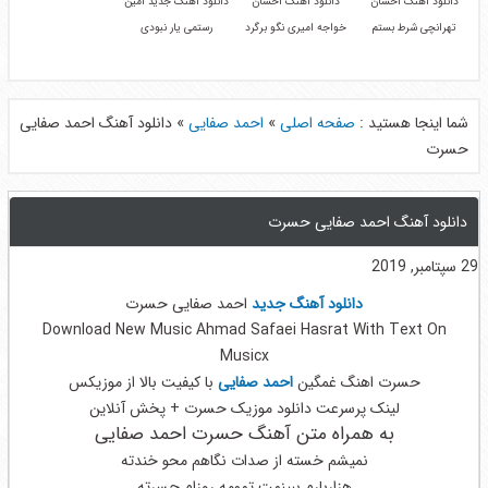
دانلود آهنگ احسان
دانلود آهنگ احسان
دانلود آهنگ جدید امین
تهرانچی شرط بستم
خواجه امیری نگو برگرد
رستمی یار نبودی
شما اینجا هستید :
صفحه اصلی
»
احمد صفایی
»
دانلود آهنگ احمد صفایی
حسرت
دانلود آهنگ احمد صفایی حسرت
29 سپتامبر, 2019
دانلود آهنگ جدید
احمد صفایی حسرت
Download New Music Ahmad Safaei Hasrat With Text On
Musicx
حسرت اهنگ غمگین
احمد صفایی
با کیفیت بالا از موزیکس
لینک پرسرعت دانلود موزیک حسرت + پخش آنلاین
به همراه متن آهنگ حسرت احمد صفایی
نمیشم خسته از صدات نگاهم محو خندته
هزاربارم ببینمت تمومه روزام حسرته