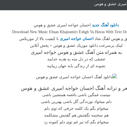
 امیری عشق و هوس
دانلود آهنگ جدید
احسان خواجه امیری عشق و هوس
Download New Music Ehsan Khajeamiri Eshgh Va Havas With Text O
 و هوس اهنگ شاد
احسان خواجه امیری
با کیفیت بالا از موزیکس
لینک پرسرعت دانلود موزیک عشق و هوس + پخش آنلاین
به همراه متن آهنگ عشق و هوس خواجه امیری
عشقی که در دل منه یه هدیه خداییه
نشونه ای از زندگی بایه جهان زیباییه
ر و ترانه آهنگ احسان خواجه امیری عشق و هوس
نبینمت غمگین باشی باغصه همنشین باشی
دلم میخواد توزندگی گل باشی بهترین باشی
میخوام بگم یک کلمه حرفی که توی دلم
هم سختمه نگفتنش هم گفتنش مشکلمه
میخوام بگم که تیر غم توی دلم کمونه زد