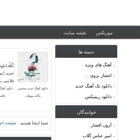
ود جدیدترین آهنگ ها ~ موزیکس
موزیکس
نقشه سایت
دسته ها
آهنگ های ویژه
انتشار بزوی …
دانلود تک آهنگ جدید
دانلود آهنگ جدید محسن
دانلود آهنگ
یگانه موهات
غلام
دانلود ریمیکس
خوانندگان
شما اینجا هستید :
صفحه اص
آرون افشار
امیر عباس گلاب