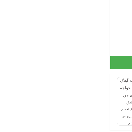
نگ احسان
میری من
شق