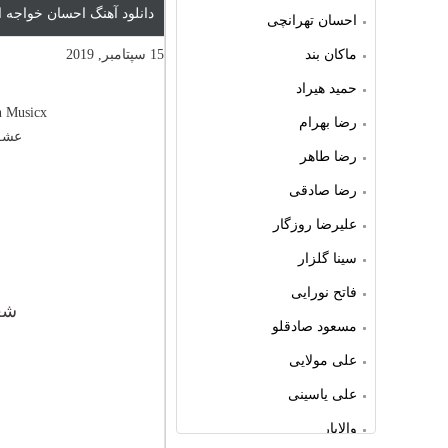
دانلود آهنگ احسان خواجه
احسان تهرانچی
ماکان بند
15 سپتامبر, 2019
حمید هیراد
n Musicx
رضا بهرام
عشق
رضا طاهر
رضا صادقی
علیرضا روزگار
سینا گلزار
فاتح نورایی
شع
مسعود صادقلو
علی مولایی
علی یاسینی
والایار