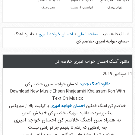
دانلود آهنگ جدید فاتح
دانلود آهنگ میثم
دانلود آهنگ ناصر
نورایی زندگی
ابراهیمی از دستت
زینعلی حیف
شما اینجا هستید :
صفحه اصلی
»
احسان خواجه امیری
»
دانلود آهنگ
احسان خواجه امیری خلاصم کن
دانلود آهنگ احسان خواجه امیری خلاصم کن
11 سپتامبر, 2019
دانلود آهنگ جدید
احسان خواجه امیری خلاصم کن
Download New Music Ehsan Khajeamiri Khalasam Kon With
Text On Musicx
خلاصم کن اهنگ غمگین
احسان خواجه امیری
با کیفیت بالا از موزیکس
لینک پرسرعت دانلود موزیک خلاصم کن + پخش آنلاین
به همراه متن آهنگ خلاصم کن احسان خواجه امیری
چه راه‌هایی‌ که رفتم تا بفهمم جز تو راهی‌ نیست
خلاصم کن از عشق‌هایی‌ که گاهی‌ هست و گاهی‌ نیست