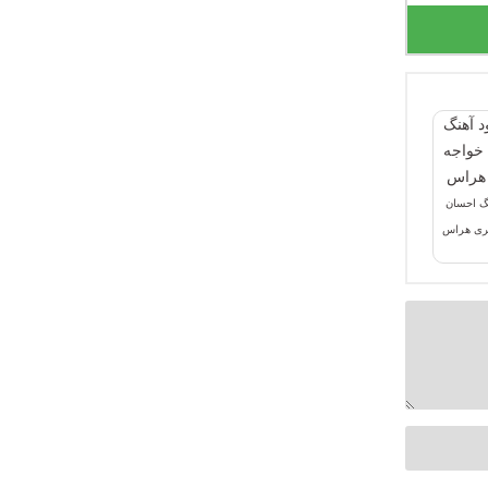
نگ احسان
یری هراس