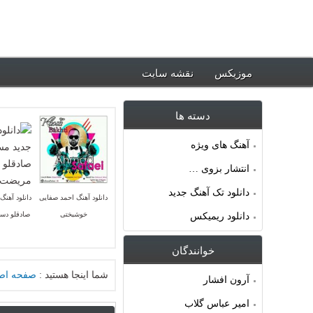
ود جدیدترین آهنگ ها ~ موزیکس
موزیکس
نقشه سایت
دسته ها
آهنگ های ویژه
انتشار بزوی …
دانلود تک آهنگ جدید
دانلود آهنگ احمد صفایی
دانلود آهنگ
خوشبختی
صادقلو دس
دانلود ریمیکس
خوانندگان
شما اینجا هستید :
صفحه اص
آرون افشار
امیر عباس گلاب