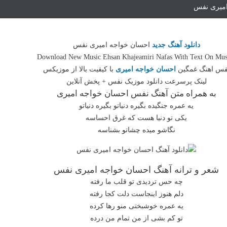
امیری نفس
دانلود آهنگ جدید
احسان خواجه امیری نفس
Download New Music Ehsan Khajeamiri Nafas With Text On Mus
فس اهنگ غمگین
احسان خواجه امیری
با کیفیت بالا از موزیکس
لینک پرسرعت دانلود موزیک نفس + پخش آنلاین
به همراه متن آهنگ نفس احسان خواجه امیری
یه عمره جنگیده بگیره دنیاتو بگیره دنیاتو
یکی تو دنیا هست که غرق احساسه
نگاشو میده چشاتو بشناسه
شعر و ترانه آهنگ احسان خواجه امیری نفس
چه حس تردیدی تو قلب ما رفته
دلم هنوز اینجاست دلت کجا رفته
یه عمره خوشبختی منو رها کرده
تو کم بشی از من تمام من درده