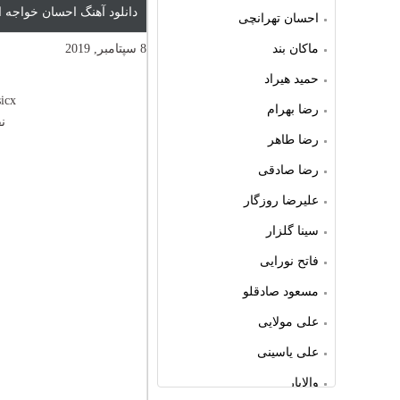
دانلود آهنگ احسان خواجه 
احسان تهرانچی
ماکان بند
8 سپتامبر, 2019
حمید هیراد
icx
رضا بهرام
ن
رضا طاهر
رضا صادقی
علیرضا روزگار
سینا گلزار
فاتح نورایی
مسعود صادقلو
علی مولایی
علی یاسینی
والایار