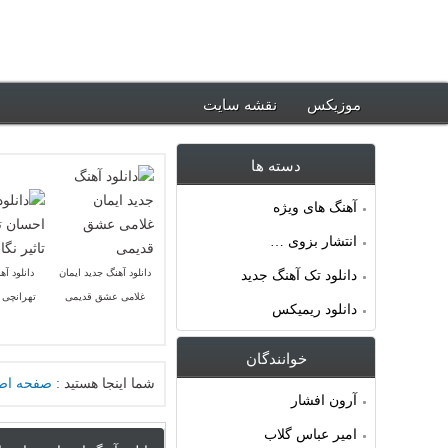
ود جدیدترین آهنگ ها ~ موزیکس
موزیکس
نقشه سایت
دسته ها
آهنگ های ویژه
انتشار بزوی …
دانلود آهنگ جدید ایمان
دانلود آ
دانلود تک آهنگ جدید
غلامی عشق قدیمی
تهرانچی ت
دانلود ریمیکس
خوانندگان
شما اینجا هستید :
صفحه اص
آرون افشار
امیر عباس گلاب