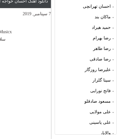
دانلود آهنگ احسان خواجه 
احسان تهرانچی
7 سپتامبر, 2019
ماکان بند
حمید هیراد
Musicx
رضا بهرام
سلا
رضا طاهر
رضا صادقی
علیرضا روزگار
سینا گلزار
فاتح نورایی
مسعود صادقلو
علی مولایی
علی یاسینی
والایار