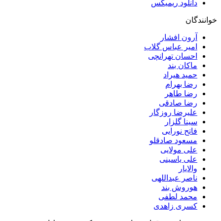
دانلود ریمیکس
خوانندگان
آرون افشار
امیر عباس گلاب
احسان تهرانچی
ماکان بند
حمید هیراد
رضا بهرام
رضا طاهر
رضا صادقی
علیرضا روزگار
سینا گلزار
فاتح نورایی
مسعود صادقلو
علی مولایی
علی یاسینی
والایار
ناصر عبداللهی
هوروش بند
محمد لطفی
کسری زاهدی