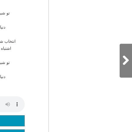
ناصر عبداللهی
تو شب
هوروش بند
محمد لطفی
دنی
کسری زاهدی
انتخاب شد
اشتباه
تو شب
دنی