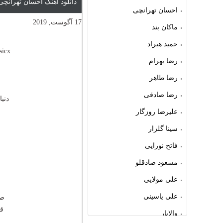
دانلود آهنگ احسان تهرانچ
احسان تهرانچی
17 آگوست, 2019
ماکان بند
حمید هیراد
sicx
رضا بهرام
رضا طاهر
رضا صادقی
دنی
علیرضا روزگار
سینا گلزار
فاتح نورایی
مسعود صادقلو
علی مولایی
علی یاسینی
صب
قص
والایار