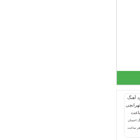
نگ احسان
هر ساعت