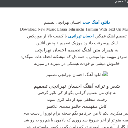
ی تصمیم
دانلود آهنگ جدید
احسان تهرانچی تصمیم
Download New Music Ehsan Tehranchi Tasmim With Text On Mu
تصمیم اهنگ غمگین
احسان تهرانچی
با کیفیت بالا از موزیکس
لینک پرسرعت دانلود موزیک تصمیم + پخش آنلاین
به همراه متن آهنگ تصمیم احسان تهرانچی
ا سردو مبهمه تنها میشی با همه دل که میشکنه لحظه هات نمیگذره
خاموش میشی تو خودت هیشکی در نمیزنه در نمیزنه
شعر و ترانه آهنگ احسان تهرانچی تصمیم
به جای من تصمیم گرفتی بگو از کی تاثیر گرفتی
رفتنت منطقی نبود از دلم اثری نموند
کاش میفهمیدی حالمو میدیدی علاقمو
ر میکردی یکم تا من حرفامو بگم سخته برام تورو از دست بدم
ه منو تو از آخر شروع شد روزی که دلامون با هم رو به رو شد
انگار از آینده من اومدی تو که دلم دیگه به کسی وابسته نمیشد