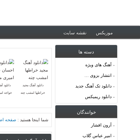
ود جدیدترین آهنگ ها ~ موزیکس
موزیکس
نقشه سایت
دسته ها
آهنگ های ویژه
انتشار بزوی …
دانلود آهنگ مجید
دانلود آ
دانلود تک آهنگ جدید
خراطها امشب چته
خواجه ام
دانلود ریمیکس
خوانندگان
شما اینجا هستید :
صفحه اص
آرون افشار
امیر عباس گلاب