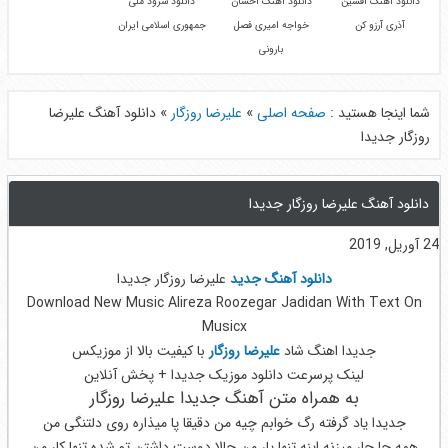
دانلود آهنگ افشین
دانلود آهنگ احسان
دانلود سرود ملی
آذری آرزو کن
خواجه امیری فصل
جمهوری اسلامی ایران
بارونی
شما اینجا هستید :
صفحه اصلی
»
علیرضا روزگار
»
دانلود آهنگ علیرضا
روزگار جدیدا
دانلود آهنگ علیرضا روزگار جدیدا
24 آوریل, 2019
دانلود آهنگ جدید
علیرضا روزگار جدیدا
Download New Music Alireza Roozegar Jadidan With Text On
Musicx
جدیدا اهنگ شاد
علیرضا روزگار
با کیفیت بالا از موزیکس
لینک پرسرعت دانلود موزیک جدیدا + پخش آنلاین
به همراه متن آهنگ جدیدا علیرضا روزگار
جدیدا یاد گرفته رگ خوابم چیه من دقیقا پا میذاره روی دلتنگی من
همه جا جار میزنه اینه تنها یار من حالا دوست داشتن تو شده تنها کار من