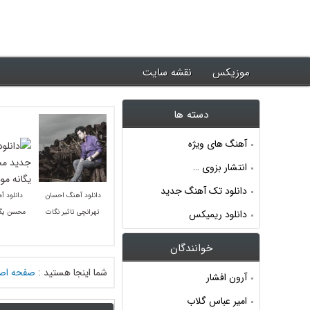
د جدیدترین آهنگ ها ~ موزیکس
موزیکس
نقشه سایت
دسته ها
آهنگ های ویژه
انتشار بزوی …
دانلود تک آهنگ جدید
دانلود آهنگ احسان
دانلود آ
دانلود ریمیکس
تهرانچی تاثیر نگات
محسن یگا
خوانندگان
شما اینجا هستید :
صفحه اص
آرون افشار
امیر عباس گلاب