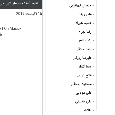
دانلود آهنگ احسان تهرانچی
احسان تهرانچی
15 آگوست, 2019
ماکان بند
حمید هیراد
xt On Musicx
رضا بهرام
لطف
رضا طاهر
رضا صادقی
علیرضا روزگار
سینا گلزار
فاتح نورایی
مسعود صادقلو
علی مولایی
علی یاسینی
والایار