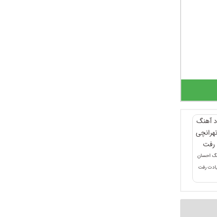
نگ احسان
یادت رفت