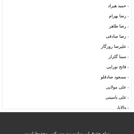
حمید هیراد
رضا بهرام
رضا طاهر
رضا صادقی
علیرضا روزگار
سینا گلزار
فاتح نورایی
مسعود صادقلو
علی مولایی
علی یاسینی
والایار
ناصر عبداللهی
هوروش بند
تمام حقوق این سایت نزد موزیکس محفوظ است