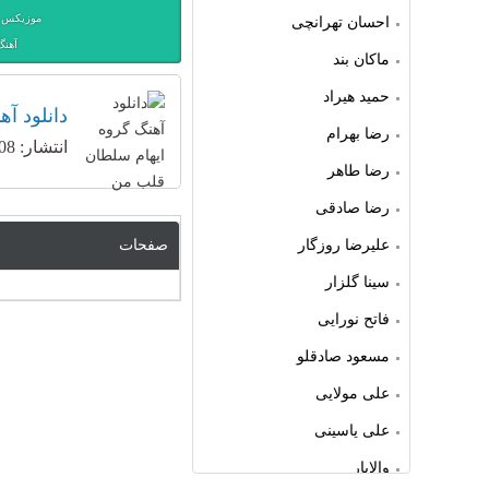
موزیکس ت
احسان تهرانچی
آهنگ
ماکان بند
حمید هیراد
دانلود آ
رضا بهرام
انتشار: 08 اکتبر 2019
رضا طاهر
رضا صادقی
علیرضا روزگار
صفحات
سینا گلزار
فاتح نورایی
مسعود صادقلو
علی مولایی
علی یاسینی
والایار