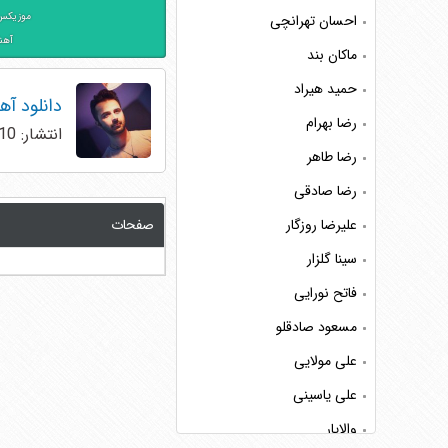
موزیکس 
احسان تهرانچی
آهن
ماکان بند
حمید هیراد
دانلود آ
رضا بهرام
انتشار: 10 اکتبر 2019
رضا طاهر
رضا صادقی
علیرضا روزگار
صفحات
سینا گلزار
فاتح نورایی
مسعود صادقلو
علی مولایی
علی یاسینی
والایار